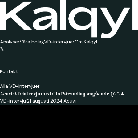
Analyser
Våra bolag
VD-intervjuer
Om Kalqyl
𝕏
Kontakt
Alla VD-intervjuer
Acuvi: VD-intervju med Olof Stranding angående Q2’24
VD-intervju
|
21 augusti 2024
|
Acuvi