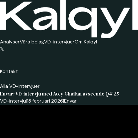
Analyser
Våra bolag
VD-intervjuer
Om Kalqyl
𝕏
Kontakt
Alla VD-intervjuer
Envar: VD-intervju med Atey Ghailan avseende Q4’25
VD-intervju
|
18 februari 2026
|
Envar