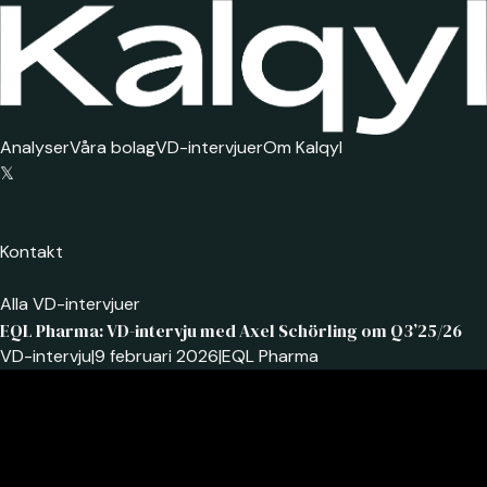
Analyser
Våra bolag
VD-intervjuer
Om Kalqyl
𝕏
Kontakt
Alla VD-intervjuer
EQL Pharma: VD-intervju med Axel Schörling om Q3’25/26
VD-intervju
|
9 februari 2026
|
EQL Pharma