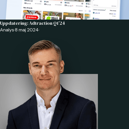
Uppdatering: Adtraction Q1’24
Analys
·
8 maj 2024
·