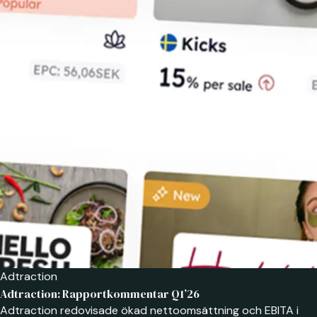
Adtraction
Adtraction: Rapportkommentar Q1’26
Adtraction redovisade ökad nettoomsättning och EBITA i