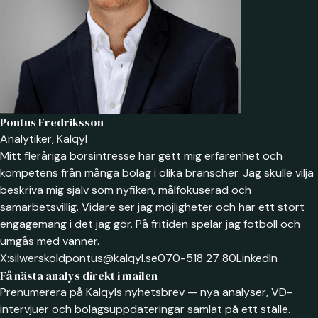
Pontus Fredriksson
Analytiker, Kalqyl
Mitt fleråriga börsintresse har gett mig erfarenhet och
kompetens från många bolag i olika branscher. Jag skulle vilja
beskriva mig själv som nyfiken, målfokuserad och
samarbetsvillig. Vidare ser jag möjligheter och har ett stort
engagemang i det jag gör. På fritiden spelar jag fotboll och
umgås med vänner.
X:
silwerskold
pontus@kalqyl.se
070-518 27 80
LinkedIn
Få nästa analys direkt i mailen
Prenumerera på Kalqyls nyhetsbrev — nya analyser, VD-
intervjuer och bolagsuppdateringar samlat på ett ställe.