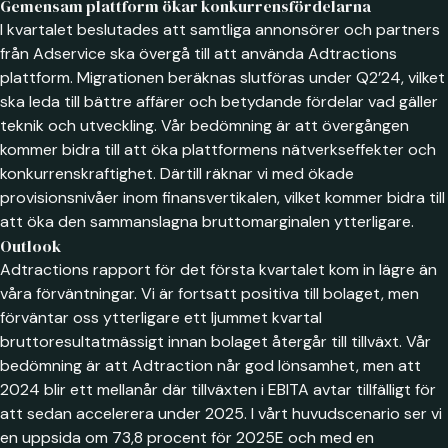
Gemensam plattform ökar konkurrensfördelarna
I kvartalet beslutades att samtliga annonsörer och partners
från Adservice ska övergå till att använda Adtractions
plattform. Migrationen beräknas slutföras under Q2’24, vilket
ska leda till bättre affärer och betydande fördelar vad gäller
teknik och utveckling. Vår bedömning är att övergången
kommer bidra till att öka plattformens nätverkseffekter och
konkurrenskraftighet. Därtill räknar vi med ökade
provisionsnivåer inom finansvertikalen, vilket kommer bidra till
att öka den sammanslagna bruttomarginalen ytterligare.
Outlook
Adtractions rapport för det första kvartalet kom in lägre än
våra förväntningar. Vi är fortsatt positiva till bolaget, men
förväntar oss ytterligare ett ljummet kvartal
bruttoresultatmässigt innan bolaget återgår till tillväxt. Vår
bedömning är att Adtraction når god lönsamhet, men att
2024 blir ett mellanår där tillväxten i EBITA avtar tillfälligt för
att sedan accelerera under 2025. I vårt huvudscenario ser vi
en uppsida om 73,8 procent för 2025E och med en