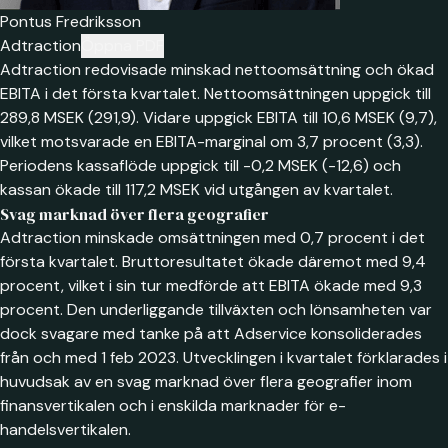
Pontus Fredriksson
Adtraction
Öppna PDF
Adtraction redovisade minskad nettoomsättning och ökad
EBITA i det första kvartalet. Nettoomsättningen uppgick till
289,8 MSEK (291,9). Vidare uppgick EBITA till 10,6 MSEK (9,7),
vilket motsvarade en EBITA-marginal om 3,7 procent (3,3).
Periodens kassaflöde uppgick till -0,2 MSEK (-12,6) och
kassan ökade till 117,2 MSEK vid utgången av kvartalet.
Svag marknad över flera geografier
Adtraction minskade omsättningen med 0,7 procent i det
första kvartalet. Bruttoresultatet ökade däremot med 9,4
procent, vilket i sin tur medförde att EBITA ökade med 9,3
procent. Den underliggande tillväxten och lönsamheten var
dock svagare med tanke på att Adservice konsoliderades
från och med 1 feb 2023. Utvecklingen i kvartalet förklarades i
huvudsak av en svag marknad över flera geografier inom
finansvertikalen och i enskilda marknader för e-
handelsvertikalen.