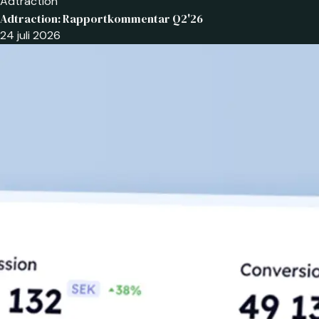
Adtraction
Adtraction: Rapportkommentar Q2'26
24 juli 2026