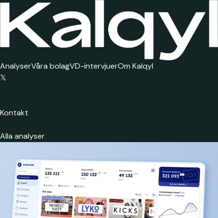
Analyser
Våra bolag
VD-intervjuer
Om Kalqyl
𝕏
Kontakt
Alla analyser