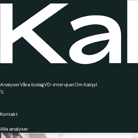
Analyser
Våra bolag
VD-intervjuer
Om Kalqyl
𝕏
Kontakt
Alla analyser