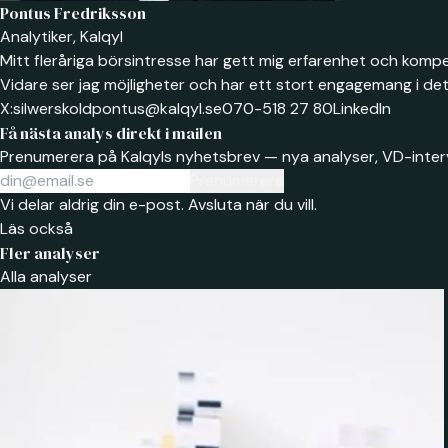
Pontus Fredriksson
Analytiker, Kalqyl
Mitt fleråriga börsintresse har gett mig erfarenhet och kompet
Vidare ser jag möjligheter och har ett stort engagemang i det 
X:
silwerskold
pontus@kalqyl.se
070-518 27 80
LinkedIn
Få nästa analys direkt i mailen
Prenumerera på Kalqyls nyhetsbrev — nya analyser, VD-interv
Prenumerera
Vi delar aldrig din e-post. Avsluta när du vill.
Läs också
Fler analyser
Alla analyser