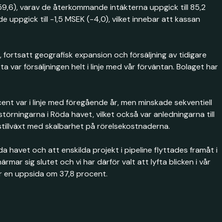
9,6), varav de återkommande intäkterna uppgick till 85,2
e uppgick till -1,5 MSEK (-4,0), vilket innebar att kassan
ortsatt geografisk expansion och försäljning av tidigare
var försäljningen helt i linje med vår förväntan. Bolaget har
ent var i linje med föregående år, men minskade sekventiell
örningarna i Röda havet, vilket också var anledningarna till
stillväxt med skalbarhet på rörelsekostnaderna.
 havet och att enskilda projekt i pipeline flyttades framåt i
r sig slutet och vi har därför valt att lyfta blicken i vår
ar en uppsida om 37,8 procent.