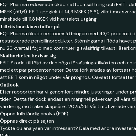
EQL Pharma redovisade ökad nettoomsättning och EBIT i det a
MSEK (59,6). EBIT uppgick till 14,3 MSEK (6,6), vilket motsvara
minskade till 11,8 MSEK vid kvartalets utgång.
Tillväxtmaskinen tuffar på
EQL Pharma ökade nettoomsättningen med 43,0 procent i det an
restnoterade penicillinprodukter. Störningarna i Röda havet på
nu 26 kvartal i följd med kontinuerlig tvåsiffrig tillväxt i åte
Skalbarheten bevisar sig
EBIT ökade till följd av den höga försäljningstillväxten och 
med ett par procentenheter. Detta förklarades av fortsatt hög
att EBIT kom in något under vår prognos. Oavsett fortsätter 
Outlook
Efter rapporten har vi genomfört mindre justeringar under pro
tiden. Detta får dock endast en marginell påverkan på våra til
värdering mot räkenskapsåret 2025/26. Vårt motiverade värde
Öppna fullständig analys (PDF)
Öppnas direkt på sajten
Tyckte du analysen var intressant? Dela med andra investera
Dela