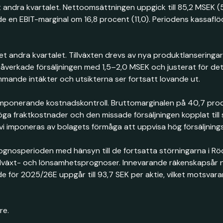
ndra kvartalet. Nettoomsättningen uppgick till 85,2 MSEK (5
de en EBIT-marginal om 16,8 procent (11,0). Periodens kassaflöd
dra kvartalet. Tillväxten drevs av nya produktlanseringar, f
verkade försäljningen med 1,5–2,0 MSEK och justerat för detta 
rkommande intäkter och utsikterna ser fortsatt lovande ut.
en imponerande kostnadskontroll. Bruttomarginalen på 40,7 proc
a fraktkostnader och den missade försäljningen kopplat till st
vi imponeras av bolagets förmåga att uppvisa hög försäljning
gnosperioden med hänsyn till de fortsatta störningarna i Röda
lväxt- och lönsamhetsprognoser. Innevarande räkenskapsår närma
 för 2025/26E uppgår till 93,7 SEK per aktie, vilket motsvar
re.