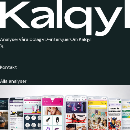
Analyser
Våra bolag
VD-intervjuer
Om Kalqyl
𝕏
Kontakt
Alla analyser