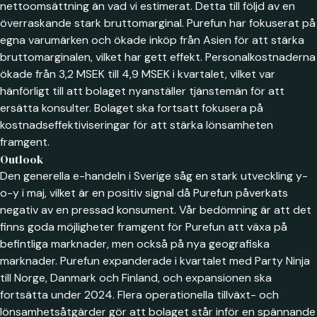
nettoomsättning än vad vi estimerat. Detta till följd av en
överraskande stark bruttomarginal. Purefun har fokuserat på
egna varumärken och ökade inköp från Asien för att stärka
bruttomarginalen, vilket har gett effekt. Personalkostnaderna
ökade från 3,2 MSEK till 4,9 MSEK i kvartalet, vilket var
hänförligt till att bolaget nyanställer tjänstemän för att
ersätta konsulter. Bolaget ska fortsatt fokusera på
kostnadseffektiviseringar för att stärka lönsamheten
framgent.
Outlook
Den generella e-handeln i Sverige såg en stark utveckling y-
o-y i maj, vilket är en positiv signal då Purefun påverkats
negativ av en pressad konsument. Vår bedömning är att det
finns goda möjligheter framgent för Purefun att växa på
befintliga marknader, men också på nya geografiska
marknader. Purefun expanderade i kvartalet med Party Ninja
till Norge, Danmark och Finland, och expansionen ska
fortsätta under 2024. Flera operationella tillväxt- och
lönsamhetsåtgärder gör att bolaget står inför en spännande