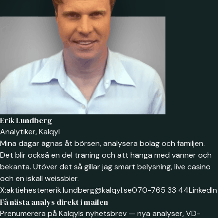
Erik Lundberg
Analytiker, Kalqyl
Mina dagar ägnas åt börsen, analysera bolag och familjen.
Det blir också en del träning och att hänga med vänner och
bekanta. Utöver det så gillar jag smart belysning, live casino
och en iskall weissbier.
X:
aktiehesten
erik.lundberg@kalqyl.se
070-765 33 44
LinkedIn
Få nästa analys direkt i mailen
Prenumerera på Kalqyls nyhetsbrev — nya analyser, VD-