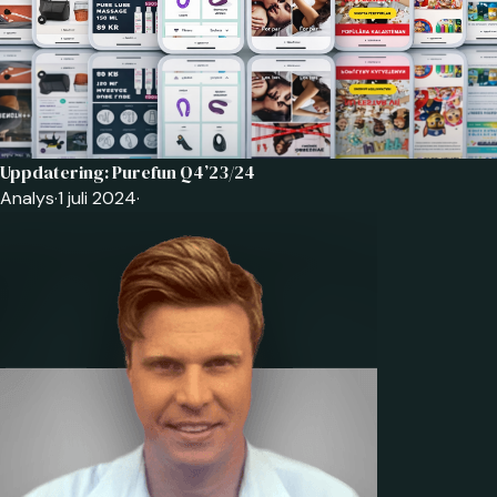
Uppdatering: Purefun Q4’23/24
Analys
·
1 juli 2024
·