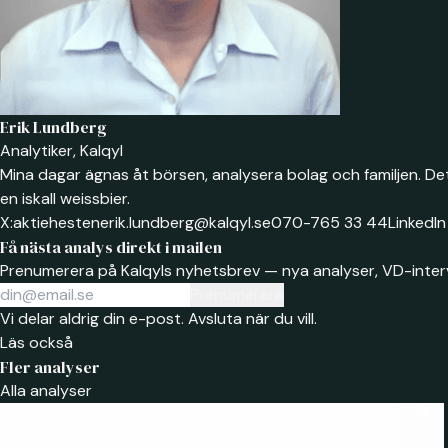
Erik Lundberg
Analytiker, Kalqyl
Mina dagar ägnas åt börsen, analysera bolag och familjen. Det
en iskall weissbier.
X:
aktiehesten
erik.lundberg@kalqyl.se
070-765 33 44
LinkedIn
Få nästa analys direkt i mailen
Prenumerera på Kalqyls nyhetsbrev — nya analyser, VD-interv
Prenumerera
Vi delar aldrig din e-post. Avsluta när du vill.
Läs också
Fler analyser
Alla analyser