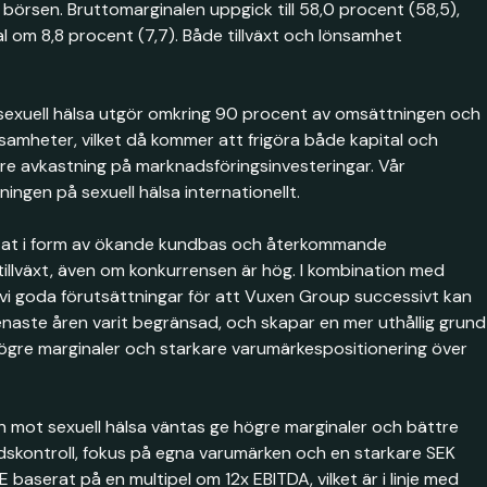
örsen. Bruttomarginalen uppgick till 58,0 procent (58,5),
 om 8,8 procent (7,7). Både tillväxt och lönsamhet
 sexuell hälsa utgör omkring 90 procent av omsättningen och
samheter, vilket då kommer att frigöra både kapital och
högre avkastning på marknadsföringsinvesteringar. Vår
ingen på sexuell hälsa internationellt.
sultat i form av ökande kundbas och återkommande
tillväxt, även om konkurrensen är hög. I kombination med
 vi goda förutsättningar för att Vuxen Group successivt kan
senaste åren varit begränsad, och skapar en mer uthållig grund
e högre marginaler och starkare varumärkespositionering över
gen mot sexuell hälsa väntas ge högre marginaler och bättre
adskontroll, fokus på egna varumärken och en starkare SEK
aserat på en multipel om 12x EBITDA, vilket är i linje med