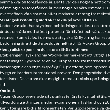
samma kvartal föregående år. Detta var den högsta nettoomsä
något lägre än föregående år men högre än våra estimat. EBIT
överträffade våra estimat, vilket markerar ett steg i rätt riktni
Strategisk renodling med ökat fokus på sexuell hälsa
Under kvartalet har styrelsen och ledningen initierat en st
är det område med störst potential för tillväxt och värdeska
resurser. Som ett led i denna strategiska förflyttning har resu
bedömning är att detta beslut är helt rätt för Vuxen Group och
Geografisk expansion den stora tillväxtoptionen
Etableringen i Tyskland via WooMe har markerat ett viktigt s
beställningar. Tyskland är en av Europas största marknader in
lanseringen av en engelskspråkig EU-plattform, som öppnar u
bygga en bredare internationell närvaro. Den geografiska dive
för tillväxt. Dessutom ökar möjligheterna att skala upp bolag
tid.
Outlook
Vuxen Group levererade sitt starkaste första kvartal hittills,
tillväxtförutsättningar, medan expansionen i Tyskland och EU
kan ytterligare bidra till lönsamheten. Vår uppdaterade värde