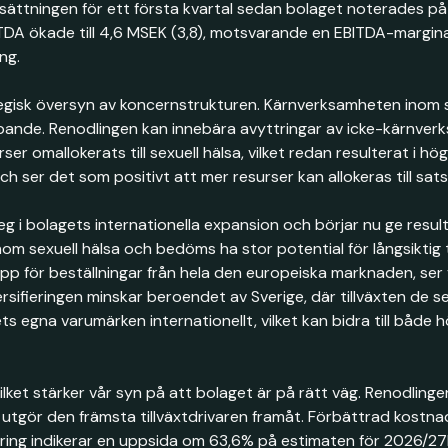
ttningen för ett första kvartal sedan bolaget noterades på b
DA ökade till 4,6 MSEK (3,8), motsvarande en EBITDA-marginal
ng.
rategisk översyn av koncernstrukturen. Kärnverksamheten inom
pande. Renodlingen kan innebära avyttringar av icke-kärnverk
rser omallokerats till sexuell hälsa, vilket redan resulterat i 
 ser det som positivt att mer resurser kan allokeras till satsn
teg i bolagets internationella expansion och börjar nu ge re
om sexuell hälsa och bedöms ha stor potential för långsiktig 
pp för beställningar från hela den europeiska marknaden, ser
rsifieringen minskar beroendet av Sverige, där tillväxten de 
ets egna varumärken internationellt, vilket kan bidra till båd
 vilket stärker vår syn på att bolaget är på rätt väg. Renodlin
 utgör den främsta tillväxtdrivaren framåt. Förbättrad kostn
ring indikerar en uppsida om 63,6% på estimaten för 2026/27E b