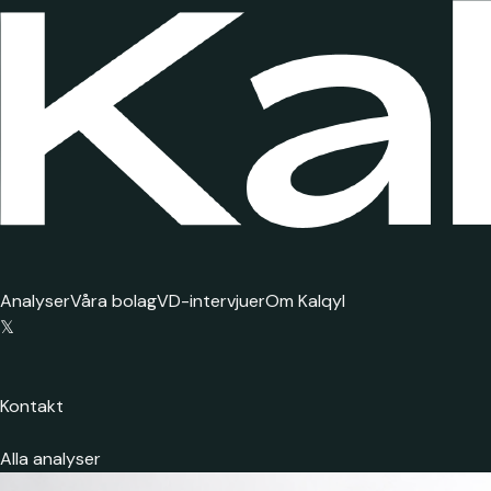
Analyser
Våra bolag
VD-intervjuer
Om Kalqyl
𝕏
Kontakt
Alla analyser