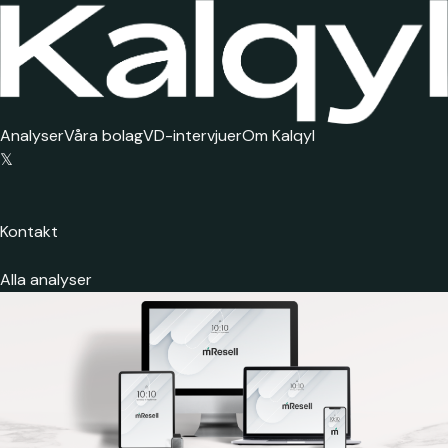
Analyser
Våra bolag
VD-intervjuer
Om Kalqyl
𝕏
Kontakt
Alla analyser