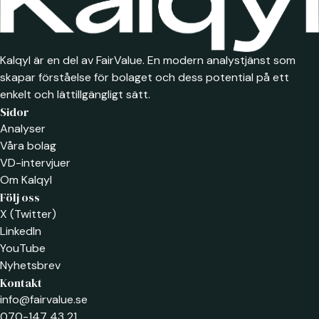
Kalqyl är en del av FairValue. En modern analystjänst som
skapar förståelse för bolaget och dess potential på ett
enkelt och lättillgängligt sätt.
Sidor
Analyser
Våra bolag
VD-intervjuer
Om Kalqyl
Följ oss
X (Twitter)
LinkedIn
YouTube
Nyhetsbrev
Kontakt
info@fairvalue.se
070-147 43 21