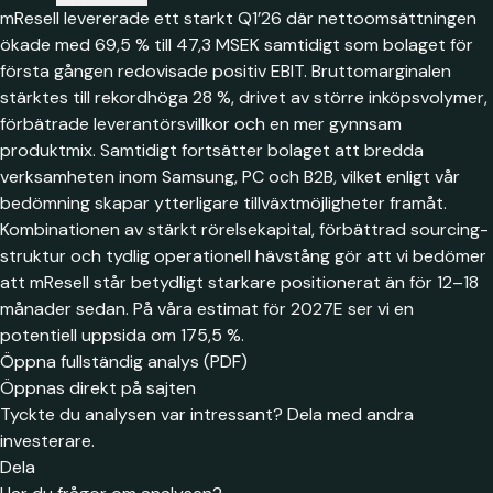
mResell levererade ett starkt Q1’26 där nettoomsättningen
ökade med 69,5 % till 47,3 MSEK samtidigt som bolaget för
första gången redovisade positiv EBIT. Bruttomarginalen
stärktes till rekordhöga 28 %, drivet av större inköpsvolymer,
förbätrade leverantörsvillkor och en mer gynnsam
produktmix. Samtidigt fortsätter bolaget att bredda
verksamheten inom Samsung, PC och B2B, vilket enligt vår
bedömning skapar ytterligare tillväxtmöjligheter framåt.
Kombinationen av stärkt rörelsekapital, förbättrad sourcing-
struktur och tydlig operationell hävstång gör att vi bedömer
att mResell står betydligt starkare positionerat än för 12–18
månader sedan. På våra estimat för 2027E ser vi en
potentiell uppsida om 175,5 %.
Öppna fullständig analys (PDF)
Öppnas direkt på sajten
Tyckte du analysen var intressant? Dela med andra
investerare.
Dela