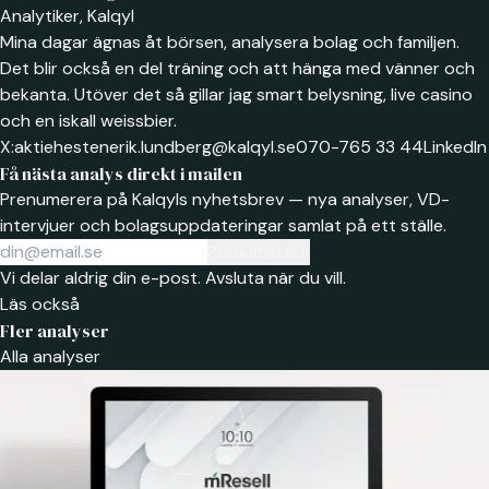
Analytiker, Kalqyl
Mina dagar ägnas åt börsen, analysera bolag och familjen.
Det blir också en del träning och att hänga med vänner och
bekanta. Utöver det så gillar jag smart belysning, live casino
och en iskall weissbier.
X:
aktiehesten
erik.lundberg@kalqyl.se
070-765 33 44
LinkedIn
Få nästa analys direkt i mailen
Prenumerera på Kalqyls nyhetsbrev — nya analyser, VD-
intervjuer och bolagsuppdateringar samlat på ett ställe.
Prenumerera
Vi delar aldrig din e-post. Avsluta när du vill.
Läs också
Fler analyser
Alla analyser