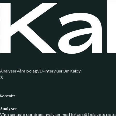
Analyser
Våra bolag
VD-intervjuer
Om Kalqyl
𝕏
Kontakt
Analyser
Våra senaste uppdragsanalyser med fokus på bolagets potent