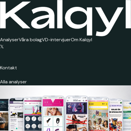
Analyser
Våra bolag
VD-intervjuer
Om Kalqyl
𝕏
Kontakt
Alla analyser