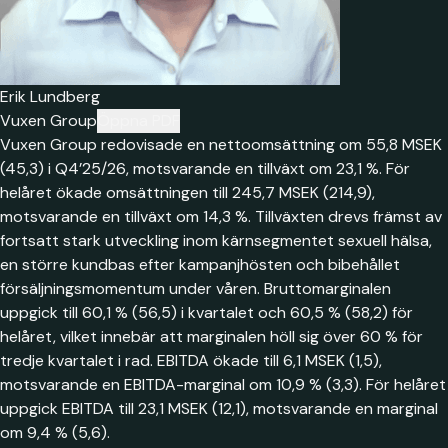
Erik Lundberg
Vuxen Group
Öppna PDF
Vuxen Group redovisade en nettoomsättning om 55,8 MSEK
(45,3) i Q4’25/26, motsvarande en tillväxt om 23,1 %. För
helåret ökade omsättningen till 245,7 MSEK (214,9),
motsvarande en tillväxt om 14,3 %. Tillväxten drevs främst av
fortsatt stark utveckling inom kärnsegmentet sexuell hälsa,
en större kundbas efter kampanjhösten och bibehållet
försäljningsmomentum under våren. Bruttomarginalen
uppgick till 60,1 % (56,5) i kvartalet och 60,5 % (58,2) för
helåret, vilket innebär att marginalen höll sig över 60 % för
tredje kvartalet i rad. EBITDA ökade till 6,1 MSEK (1,5),
motsvarande en EBITDA-marginal om 10,9 % (3,3). För helåret
uppgick EBITDA till 23,1 MSEK (12,1), motsvarande en marginal
om 9,4 % (5,6).