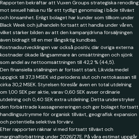
Rapporten bekräftar att Vuxen Groups strategiska renodling
mot sexuell hälsa nu får ett tydligt genomslag i både tillväxt
och lönsamhet. Enligt bolaget har kunder som tillkom under
Black Week och julhandeln fortsatt att handla under våren,
vilket stärker bilden av att den kampanjdrivna försäljningen
även bidragit till en mer långsiktig kundbas.
Kostnadsutvecklingen var också positiv, där övriga externa
kostnader ökade långsammare än omsättningen och sjönk
som andel av nettoomsättningen till 42,2 % (44,5).
Den finansiella ställningen är fortsatt stark. Likvida medel
uppgick till 37,3 MSEK vid periodens slut och nettokassan till
cirka 30,2 MSEK. Styrelsen föreslår även en total utdelning
om 1,00 SEK per aktie, varav 0,60 SEK avser ordinarie
utdelning och 0,40 SEK extra utdelning. Detta understryker
den förbättrade kassagenereringen och ger bolaget fortsatt
handlingsutrymme för organisk tillväxt, geografisk expansion
och potentiella selektiva förvärv.
Efter rapporten räknar vi med fortsatt tillväxt och
marginalförbättring under 2026/27E. På våra estimat uppgår