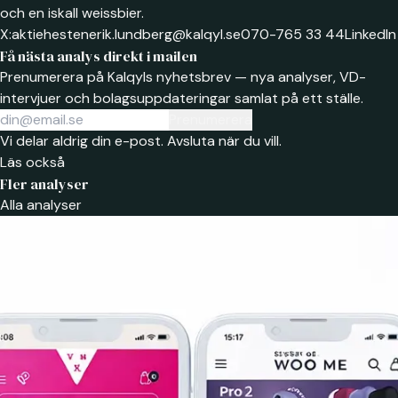
och en iskall weissbier.
X:
aktiehesten
erik.lundberg@kalqyl.se
070-765 33 44
LinkedIn
Få nästa analys direkt i mailen
Prenumerera på Kalqyls nyhetsbrev — nya analyser, VD-
intervjuer och bolagsuppdateringar samlat på ett ställe.
Prenumerera
Vi delar aldrig din e-post. Avsluta när du vill.
Läs också
Fler analyser
Alla analyser