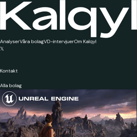
Analyser
Våra bolag
VD-intervjuer
Om Kalqyl
𝕏
Kontakt
Alla bolag