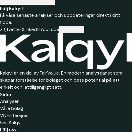
Visa fler analyser (4 kvar)
Följ Kalqyl
Få våra senaste analyser och uppdateringar direkt i ditt
flöde.
X (Twitter)
LinkedIn
YouTube
Nyhetsbrev
Kalqyl är en del av FairValue. En modern analystjänst som
skapar förståelse för bolaget och dess potential på ett
enkelt och lättillgängligt sätt.
Sidor
Analyser
Våra bolag
VD-intervjuer
Om Kalqyl
Följ oss