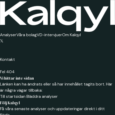
Analyser
Våra bolag
VD-intervjuer
Om Kalqyl
𝕏
Kontakt
Fel 404
Vi hittar inte sidan
Länken kan ha ändrats eller så har innehållet tagits bort. Här
är några vägar tillbaka:
Till startsidan
Bläddra analyser
Följ Kalqyl
Få våra senaste analyser och uppdateringar direkt i ditt
flöde.