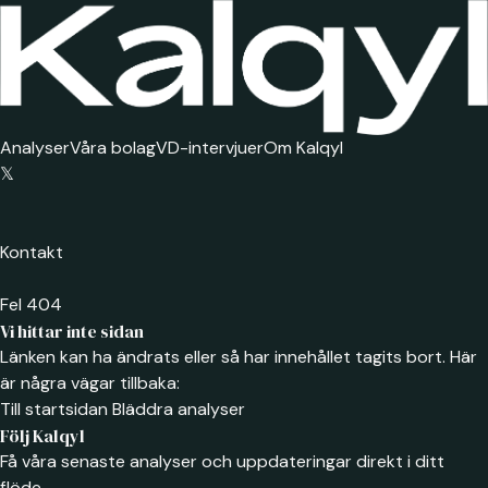
Analyser
Våra bolag
VD-intervjuer
Om Kalqyl
𝕏
Kontakt
Fel 404
Vi hittar inte sidan
Länken kan ha ändrats eller så har innehållet tagits bort. Här
är några vägar tillbaka:
Till startsidan
Bläddra analyser
Följ Kalqyl
Få våra senaste analyser och uppdateringar direkt i ditt
flöde.