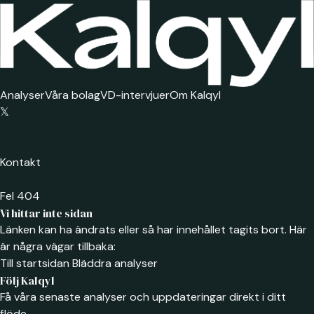
Analyser
Våra bolag
VD-intervjuer
Om Kalqyl
𝕏
Kontakt
Fel 404
Vi hittar inte sidan
Länken kan ha ändrats eller så har innehållet tagits bort. Här
är några vägar tillbaka:
Till startsidan
Bläddra analyser
Följ Kalqyl
Få våra senaste analyser och uppdateringar direkt i ditt
flöde.