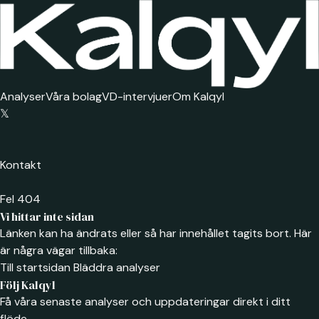
Analyser
Våra bolag
VD-intervjuer
Om Kalqyl
𝕏
Kontakt
Fel 404
Vi hittar inte sidan
Länken kan ha ändrats eller så har innehållet tagits bort. Här
är några vägar tillbaka:
Till startsidan
Bläddra analyser
Följ Kalqyl
Få våra senaste analyser och uppdateringar direkt i ditt
flöde.