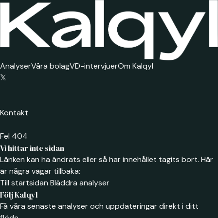
Analyser
Våra bolag
VD-intervjuer
Om Kalqyl
𝕏
Kontakt
Fel 404
Vi hittar inte sidan
Länken kan ha ändrats eller så har innehållet tagits bort. Här
är några vägar tillbaka:
Till startsidan
Bläddra analyser
Följ Kalqyl
Få våra senaste analyser och uppdateringar direkt i ditt
flöde.