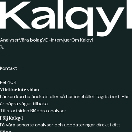
Analyser
Våra bolag
VD-intervjuer
Om Kalqyl
𝕏
Kontakt
Fel 404
Vi hittar inte sidan
Länken kan ha ändrats eller så har innehållet tagits bort. Här
är några vägar tillbaka:
Till startsidan
Bläddra analyser
Följ Kalqyl
Få våra senaste analyser och uppdateringar direkt i ditt
flöde.