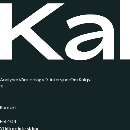
Analyser
Våra bolag
VD-intervjuer
Om Kalqyl
𝕏
Kontakt
Fel 404
Vi hittar inte sidan