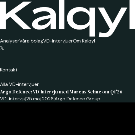
Analyser
Våra bolag
VD-intervjuer
Om Kalqyl
𝕏
Kontakt
Alla VD-intervjuer
Argo Defence: VD-intervju med Marcus Selme om Q1'26
VD-intervju
|
25 maj 2026
|
Argo Defence Group