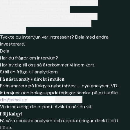
1:44
Ramavtal och intäktskonvertering över tid
3:45
Hög hit-rate i upphandlingar
5:22
Leveranskapacitet och möjliga flaskhalsar
6:17
Stark lönsamhet inom Defence Materiel
Visa alla (13)
Tyckte du intervjun var intressant? Dela med andra
investerare.
Dela
Har du frågor om intervjun?
Hör av dig till oss så återkommer vi inom kort.
Ställ en fråga till analytikern
Få nästa analys direkt i mailen
Prenumerera på Kalqyls nyhetsbrev — nya analyser, VD-
intervjuer och bolagsuppdateringar samlat på ett ställe.
Prenumerera
Vi delar aldrig din e-post. Avsluta när du vill.
Följ Kalqyl
Få våra senaste analyser och uppdateringar direkt i ditt
flöde.