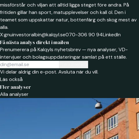
missförstår och viljan att alltid ligga steget före andra. På
fritiden gillar han sport, matupplevelser och kall öl. Den i
teamet som uppskattar natur, bottenfärg och skog mest av
alla.
X:
gnuinvestor
albin@kalqyl.se
070-306 90 94
LinkedIn
Få nästa analys direkt i mailen
Prenumerera på Kalqyls nyhetsbrev — nya analyser, VD-
intervjuer och bolagsuppdateringar samlat på ett ställe.
Prenumerera
Vi delar aldrig din e-post. Avsluta när du vill.
Läs också
Fler analyser
Alla analyser