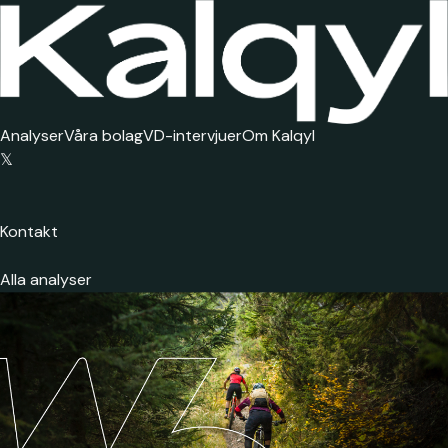
Analyser
Våra bolag
VD-intervjuer
Om Kalqyl
𝕏
Kontakt
Alla analyser