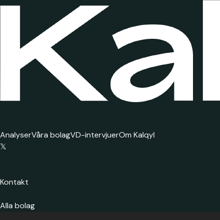
Analyser
Våra bolag
VD-intervjuer
Om Kalqyl
𝕏
Kontakt
Alla bolag