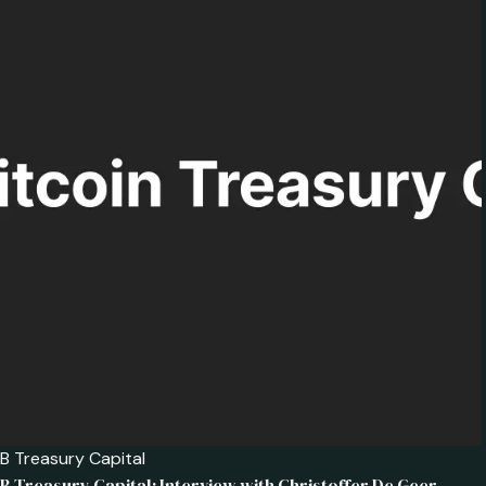
B Treasury Capital
B Treasury Capital: Interview with Christoffer De Geer