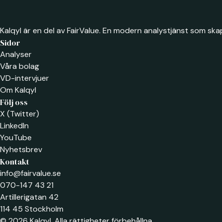
Kalqyl är en del av FairValue. En modern analystjänst som skap
Sidor
Analyser
Våra bolag
VD-intervjuer
Om Kalqyl
Följ oss
X (Twitter)
LinkedIn
YouTube
Nyhetsbrev
Kontakt
info@fairvalue.se
070-147 43 21
Artillerigatan 42
114 45 Stockholm
© 2026 Kalqyl. Alla rättigheter förbehållna.